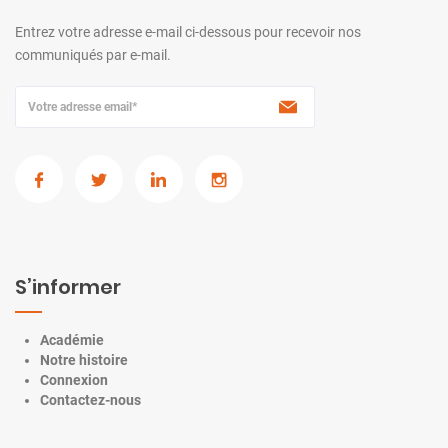
Entrez votre adresse e-mail ci-dessous pour recevoir nos
communiqués par e-mail.
A
l
t
e
r
S’informer
n
a
t
Académie
Notre histoire
i
Connexion
v
Contactez-nous
e