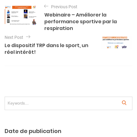
N
Previous Post
a
Webinaire – Améliorer la
v
performance sportive par la
i
respiration
g
Next Post
Le dispositif TRP dans le sport, un
a
réel intérêt!
t
i
o
n
d
e
S
l
e
a
’
r
a
Date de publication
c