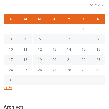
r
h
août 2026
t
i
L
M
M
J
V
S
D
c
1
2
l
e
3
4
5
6
7
8
9
10
11
12
13
14
15
16
17
18
19
20
21
22
23
24
25
26
27
28
29
30
31
« Déc
Archives